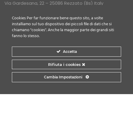
Via Gardesana, 22 – 25086 Rezzato (Bs) Italy
P.IVA, C.FISC. 01883740985 R.E.A. BS-364879
Cookies Per far funzionare bene questo sito, a volte
installiamo sul tuo dispositivo dei piccoli file di dati che si
Tel
+39 030 603054
chiamano "cookies". Anche la maggior parte dei grandi siti
fanno lo stesso.
Email:
info@averoldi.it
Accetta
Rifiuta i cookies
PRIVACY POLICY
COOKIE POLICY
Cambia Impostazioni
2026 © All rights reserved by Averoldi Srl. Powered by