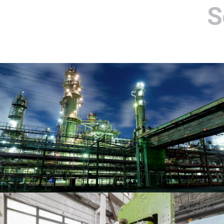
S
OIL & GAS