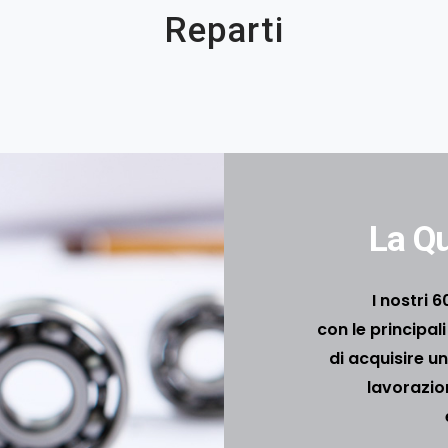
Reparti
La Qu
I nostri 
con le principal
di acquisire u
lavorazio