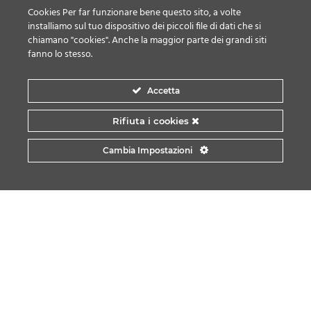
SEDE OPERATIVA E AMMINISTRATIVA
Cookies Per far funzionare bene questo sito, a volte
Via Gardesana, 22 – 25086 Rezzato (Bs) Italy
installiamo sul tuo dispositivo dei piccoli file di dati che si
chiamano "cookies". Anche la maggior parte dei grandi siti
P.IVA, C.FISC. 01883740985 R.E.A. BS-364879
fanno lo stesso.
Tel
+39 030 603054
Accetta
Email:
info@averoldi.it
Rifiuta i cookies
Cambia Impostazioni
PRIVACY POLICY
COOKIE POLICY
2026 © All rights reserved by Averoldi Srl. Powered by
Asterisko